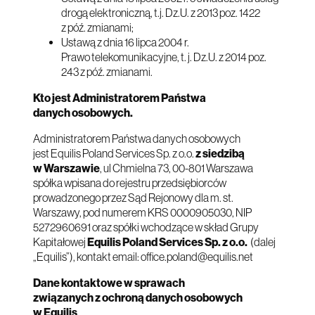
drogą elektroniczną, t.j. Dz.U. z 2013 poz. 1422
z póź. zmianami;
Ustawą z dnia 16 lipca 2004 r.
Prawo telekomunikacyjne, t. j. Dz.U. z 2014 poz.
243 z póź. zmianami.
Kto jest Administratorem Państwa
danych osobowych.
Administratorem Państwa danych osobowych
jest Equilis Poland Services Sp. z o.o.
z siedzibą
w Warszawie
, ul Chmielna 73, 00-801 Warszawa
spółka wpisana do rejestru przedsiębiorców
prowadzonego przez Sąd Rejonowy dla m. st.
Warszawy, pod numerem KRS 0000905030, NIP
5272960691 oraz spółki wchodzące w skład Grupy
Kapitałowej
Equilis Poland Services Sp. z o.o.
(dalej
„Equilis”), kontakt email:
office.poland@equilis.net
Dane kontaktowe w sprawach
związanych z ochroną danych osobowych
w Equilis