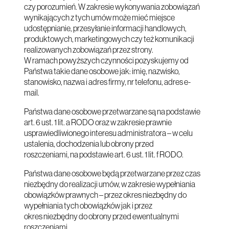
czy porozumień. W zakresie wykonywania zobowiązań
wynikających z tych umów może mieć miejsce
udostępnianie, przesyłanie informacji handlowych,
produktowych, marketingowych czy też komunikacji
realizowanych zobowiązań przez strony.
W ramach powyższych czynności pozyskujemy od
Państwa takie dane osobowe jak: imię, nazwisko,
stanowisko, nazwa i adres firmy, nr telefonu, adres e-
mail.
Państwa dane osobowe przetwarzane są na podstawie
art. 6 ust. 1 lit. a RODO oraz w zakresie prawnie
usprawiedliwionego interesu administratora – w celu
ustalenia, dochodzenia lub obrony przed
roszczeniami, na podstawie art. 6 ust. 1 lit. f RODO.
Państwa dane osobowe będą przetwarzane przez czas
niezbędny do realizacji umów, w zakresie wypełniania
obowiązków prawnych – przez okres niezbędny do
wypełniania tych obowiązków jak i przez
okres niezbędny do obrony przed ewentualnymi
roszczeniami.