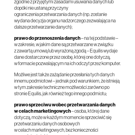
zgodnie z przyjętymi zasadami usuwania danych lub
dopóki nie ustaną przyczyny
ograniczenia przetwarzania danych (np. zostanie
wydana decyzja organu nadzorczego zezwalająca na
dalsze przetwarzanie danych);
prawo do przenoszenia danych
– na tej podstawie –
w zakresie, w jakim dane są przetwarzane w związku
z zawartą umową lub wyrażoną zgodą – Equilis wydaje
dane dostarczone przez osobę, której one dotyczą,
w formacie pozwalającym na ich odczyt przez komputer.
Możliwe jest także zażądanie przesłania tych danych
innemu podmiotowi – jednak pod warunkiem, że istnieją
w tym zakresie techniczne możliwości zarówno po
stronie Equilis, jak również tego innego podmiotu;
prawo sprzeciwu wobec przetwarzania danych
w celach marketingowych
– osoba, której dane
dotyczą, może w każdym momencie sprzeciwić się
przetwarzaniu danych osobowych
w celach marketingowych, bez konieczności