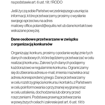
na podstawie art. 6 ust. 1 lit. f RODO
Jeśli życzą sobie Państwo wcześniejszego usunięcia
informacji, które przetwarzamy prosimy o wysłanie
swojego sprzeciwu na adres
mailowy
office.poland@equilis.net
ub dane kontaktowe
wskazane powyżej.
Dane osobowe przetwarzane w związku
z organizacją konkursów
Organizując konkurs, prosimy o podanie wyłącznie tych
danych osobowych, które będziemy przetwarzać w celu
realizacji konkursu. Zakres tych danych podajemy
każdorazowo w regulaminie konkursu. Ograniczamy
się do zbierania adresu e-mail, imienia i nazwiska oraz
adresu korespondencyjnego. Dane przetwarzamy
w celu rozstrzygnięcia konkursu i kontaktu z Państwem
w celu poinformowania o przyznanej wygranej oraz
w celu ustalenia, dochodzenia lub obrony przed
roszczeniami. Podstawa prawną przetwarzania
w powyższych celach i zakresie jest art. 6 ust. 1 lit b