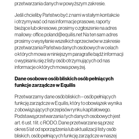
przetwarzania danych w powyższym zakresie.
Jeśli chcieliby Państwo być z nami w stałym kontakcie
i otrzymywać od nas informacje prasowe, raporty
bieżące lub okresowe, prosimy o zgłoszenie na adres
mailowy:
office.poland@equilis.net
Na ten sam adres
prosimy o wysyłanie wszelkich sprzeciwów w zakresie
przetwarzania Państwa danych osobowych w celach
o których mowa w niniejszym paragrafie bądź informacji
o wypisaniu się z listy osób otrzymujących od nas
informacje o których mowa powyżej.
Dane osobowe osób bliskich osób pełniących
funkcje zarządcze w Equilis
Przetwarzamy dane osób bliskich – osób pełniących
funkcję zarządcze w Equilis, który to obowiązek wynika
z obowiązujących przepisów rynku kapitałowego.
Podstawą przetwarzania tych danych osobowych jest
art. 6 ust. 1 lit. c RODO. Dane przetwarzane są przez
okres 5 lat od sporządzenia lub aktualizacji listy osób
bliskich, osób pełniących funkcję zarządcze w naszej