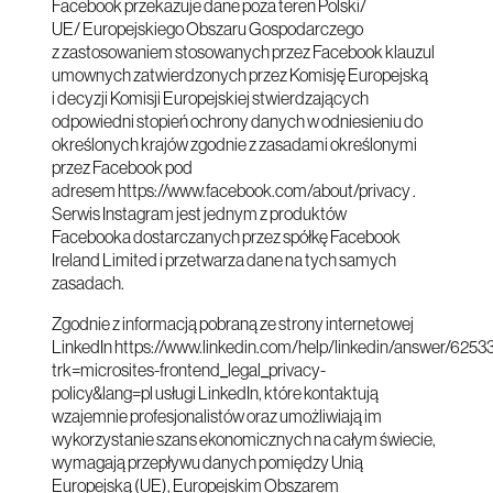
Facebook przekazuje dane poza teren Polski/
UE/ Europejskiego Obszaru Gospodarczego
z zastosowaniem stosowanych przez Facebook klauzul
umownych zatwierdzonych przez Komisję Europejską
i decyzji Komisji Europejskiej stwierdzających
odpowiedni stopień ochrony danych w odniesieniu do
określonych krajów zgodnie z zasadami określonymi
przez Facebook pod
adresem
https://www.facebook.com/about/privacy
.
Serwis Instagram jest jednym z
produktów
Facebooka
dostarczanych przez spółkę Facebook
Ireland Limited i przetwarza dane na tych samych
zasadach.
Zgodnie z informacją pobraną ze strony internetowej
LinkedIn
https://www.linkedin.com/help/linkedin/answer/6253
trk=microsites-frontend_legal_privacy-
policy&lang=pl
usługi LinkedIn, które kontaktują
wzajemnie profesjonalistów oraz umożliwiają im
wykorzystanie szans ekonomicznych na całym świecie,
wymagają przepływu danych pomiędzy Unią
Europejską (UE), Europejskim Obszarem