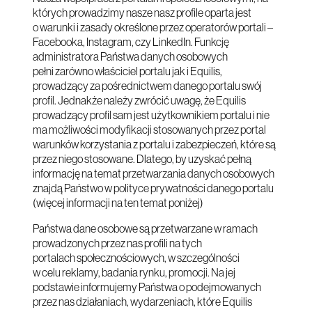
których prowadzimy nasze nasz profile oparta jest
o warunki i zasady określone przez operatorów portali –
Facebooka, Instagram, czy LinkedIn. Funkcję
administratora Państwa danych osobowych
pełni zarówno właściciel portalu jak i Equilis,
prowadzący za pośrednictwem danego portalu swój
profil. Jednakże należy zwrócić uwagę, że Equilis
prowadzący profil sam jest użytkownikiem portalu i nie
ma możliwości modyfikacji stosowanych przez portal
warunków korzystania z portalu i zabezpieczeń, które są
przez niego stosowane. Dlatego, by uzyskać pełną
informację na temat przetwarzania danych osobowych
znajdą Państwo w polityce prywatności danego portalu
(więcej informacji na ten temat poniżej)
Państwa dane osobowe są przetwarzane w ramach
prowadzonych przez nas profili na tych
portalach społecznościowych, w szczególności
w celu reklamy, badania rynku, promocji. Na jej
podstawie informujemy Państwa o podejmowanych
przez nas działaniach, wydarzeniach, które Equilis