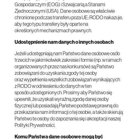
Gospodarczym (EOG) i Szwajcarią a Stanami
Zjednoczonymi (USA). Dane osobowe są właściwie
chronione podczas transferu poza UE; RODO nakazuje,
aby tego typu transfery były oparte na
określonych mechanizmach prawnych.
Udostępnienie nam danych o innych osobach
Jeżeli udostępniają nam Państwo dane osobowe osób
trzecich w jakimkolwiek zakresie i formie (np. w ramach
organizowanych przez nas konkursów) są Państwo
zobowiązani do uzyskania zgody tej osoby
oraz wypełnienia wszelkich zobowiązań wynikających
z RODO w odniesieniu do danych w ten
sposób udostępnionych. Prosimy aby Państwo się
upewnili, że uzyskali wyraźną zgodę danej osoby
fizycznej lub posiadają Państwo podstawę prawną do
przekazania nam informacji o tej osobie, a także skierują
Państwo te osoby do zapoznania się i akceptacji naszej
Polityki Prywatności.
Komu Państwa dane osobowe mogą być