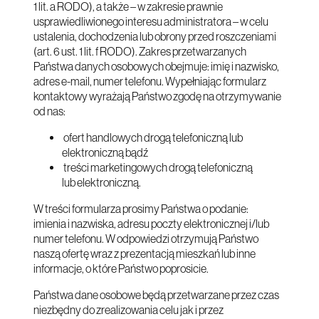
1 lit. a RODO), a także – w zakresie prawnie
usprawiedliwionego interesu administratora – w celu
ustalenia, dochodzenia lub obrony przed roszczeniami
(art. 6 ust. 1 lit. f RODO). Zakres przetwarzanych
Państwa danych osobowych obejmuje: imię i nazwisko,
adres e-mail, numer telefonu. Wypełniając formularz
kontaktowy wyrażają Państwo zgodę na otrzymywanie
od nas:
ofert handlowych drogą telefoniczną lub
elektroniczną bądź
treści marketingowych drogą telefoniczną
lub elektroniczną.
W treści formularza prosimy Państwa o podanie:
imienia i nazwiska, adresu poczty elektronicznej i/lub
numer telefonu. W odpowiedzi otrzymują Państwo
naszą ofertę wraz z prezentacją mieszkań lub inne
informacje, o które Państwo poprosicie.
Państwa dane osobowe będą przetwarzane przez czas
niezbędny do zrealizowania celu jak i przez