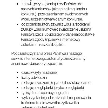
z chwilą przystąpienia przez Państwa do
naszych konkursów (akceptacji regulaminu
konkursu) i przekazania nam swoich danych
w celu uczestnictwa w danym konkursie,
od podmiotu, który zawarł z Equilis /spółkami
z Grupy Equilis umowę o świadczenie usług na
Państwa rzecz lub udostępnił dane na podstawie
Państwa zgody (np. serwis internetowy
z ofertami mieszkań Equilis).
Podczas korzystania przez Państwa z naszego
serwisu internetowego, automatycznie zbieramy
anonimowe dane dotyczące m.in.:
czasu wizyty na stronie
liczby odwiedzin
rodzaju urządzenia (np. mobilne / stacjonarne)
rodzaju przeglądarki, języka przeglądarki
typ systemu operacyjnego, etc.
wykorzystanie geolokalizacji do dopasowania
treści na stronie www dla użytkownika
z określonej lokalizacji