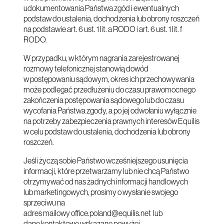
udokumentowania Państwa zgód i ewentualnych
podstaw do ustalenia, dochodzenia lub obrony roszczeń
na podstawie art. 6 ust. 1 lit. a RODO i art. 6 ust. 1 lit. f
RODO.
W przypadku, w którym nagrania zarejestrowanej
rozmowy telefonicznej stanowią dowód
w postępowaniu sądowym, okres ich przechowywania
może podlegać przedłużeniu do czasu prawomocnego
zakończenia postępowania sądowego lub do czasu
wycofania Państwa zgody, a po jej odwołaniu wyłącznie
na potrzeby zabezpieczenia prawnych interesów Equilis
w celu podstaw do ustalenia, dochodzenia lub obrony
roszczeń.
Jeśli życzą sobie Państwo wcześniejszego usunięcia
informacji, które przetwarzamy lub nie chcą Państwo
otrzymywać od nas żadnych informacji handlowych
lub marketingowych, prosimy o wysłanie swojego
sprzeciwu na
adres mailowy
office.poland@equilis.net
lub
dane kontaktowe wskazane powyżej.