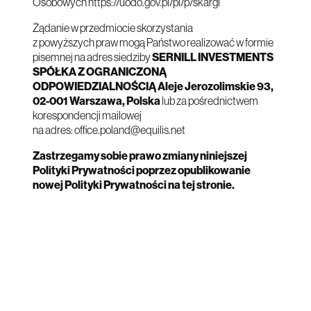
Osobowych
https://uodo.gov.pl/pl/p/skargi
Żądanie w przedmiocie skorzystania
z powyższych praw mogą Państwo realizować w formie
pisemnej na adres siedziby
SERNILL INVESTMENTS
SPÓŁKA Z OGRANICZONĄ
ODPOWIEDZIALNOŚCIĄ Aleje Jerozolimskie 93,
02-001 Warszawa, Polska
lub za pośrednictwem
korespondencji mailowej
na adres:
office.poland@equilis.net
Zastrzegamy sobie prawo zmiany niniejszej
Polityki Prywatności poprzez opublikowanie
nowej Polityki Prywatności na tej stronie.