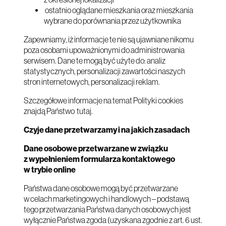
ostatnio oglądane mieszkania oraz mieszkania
wybrane do porównania przez użytkownika
Zapewniamy, iż informacje te nie są ujawniane nikomu
poza osobami upoważnionymi do administrowania
serwisem. Dane te mogą być użyte do: analiz
statystycznych, personalizacji zawartości naszych
stron internetowych, personalizacji reklam.
Szczegółowe informacje na temat Polityki cookies
znajdą Państwo tutaj.
Czyje dane przetwarzamy i na jakich zasadach
Dane osobowe przetwarzane w związku
z wypełnieniem formularza kontaktowego
w trybie online
Państwa dane osobowe mogą być przetwarzane
w celach marketingowych i handlowych – podstawą
tego przetwarzania Państwa danych osobowych jest
wyłącznie Państwa zgoda (uzyskana zgodnie z art. 6 ust.