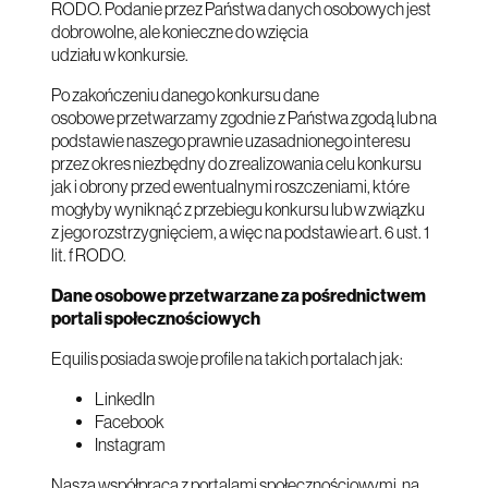
RODO. Podanie przez Państwa danych osobowych jest
dobrowolne, ale konieczne do wzięcia
udziału w konkursie.
Po zakończeniu danego konkursu dane
osobowe przetwarzamy zgodnie z Państwa zgodą lub na
podstawie naszego prawnie uzasadnionego interesu
przez okres niezbędny do zrealizowania celu konkursu
jak i obrony przed ewentualnymi roszczeniami, które
mogłyby wyniknąć z przebiegu konkursu lub w związku
z jego rozstrzygnięciem, a więc na podstawie art. 6 ust. 1
lit. f RODO.
Dane osobowe przetwarzane za pośrednictwem
portali społecznościowych
Equilis posiada swoje profile na takich portalach jak:
LinkedIn
Facebook
Instagram
Nasza współpraca z portalami społecznościowymi, na