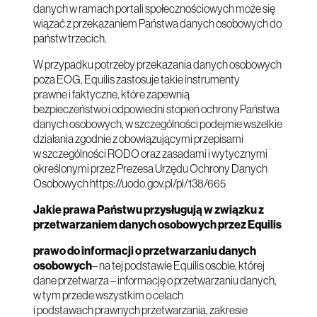
danych w ramach portali społecznościowych może się
wiązać z przekazaniem Państwa danych osobowych do
państw trzecich.
W przypadku potrzeby przekazania danych osobowych
poza EOG, Equilis zastosuje takie instrumenty
prawne i faktyczne, które zapewnią
bezpieczeństwo i odpowiedni stopień ochrony Państwa
danych osobowych, w szczególności podejmie wszelkie
działania zgodnie z obowiązującymi przepisami
w szczególności RODO oraz zasadami i wytycznymi
określonymi przez Prezesa Urzędu Ochrony Danych
Osobowych
https://uodo.gov.pl/pl/138/665
Jakie prawa Państwu przysługują w związku z
przetwarzaniem danych osobowych przez Equilis
prawo do informacji o przetwarzaniu danych
osobowych
– na tej podstawie Equilis osobie, której
dane przetwarza – informację o przetwarzaniu danych,
w tym przede wszystkim o celach
i podstawach prawnych przetwarzania, zakresie