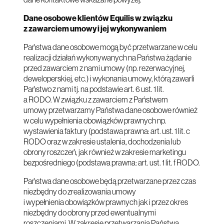
Dane osobowe klientów Equilis w związku
z zawarciem umowy i jej wykonywaniem
Państwa dane osobowe mogą być przetwarzane w celu
realizacji działań wykonywanych na Państwa żądanie
przed zawarciem z nami umowy (np. rezerwacyjnej,
deweloperskiej, etc.) i wykonania umowy, którą zawarli
Państwo z nami tj. na podstawie art. 6 ust. 1 lit.
a RODO. W związku z zawarciem z Państwem
umowy przetwarzamy Państwa dane osobowe również
w celu wypełnienia obowiązków prawnych np.
wystawienia faktury (podstawa prawna: art. ust. 1 lit. c
RODO oraz w zakresie ustalenia, dochodzenia lub
obrony roszczeń, jak również w zakresie marketingu
bezpośredniego (podstawa prawna: art. ust. 1 lit. f RODO.
Państwa dane osobowe będą przetwarzane przez czas
niezbędny do zrealizowania umowy
i wypełnienia obowiązków prawnych jak i przez okres
niezbędny do obrony przed ewentualnymi
roszczeniami. W zakresie przetwarzania Państwa