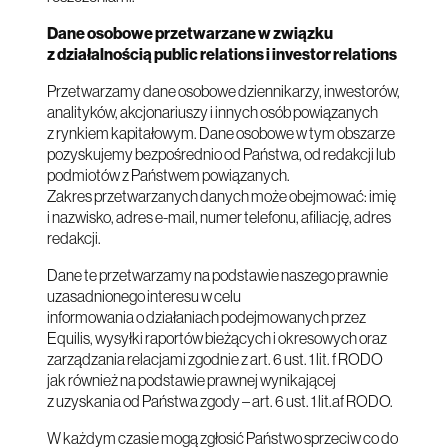
Dane osobowe przetwarzane w związku
z działalnością public relations i investor relations
Przetwarzamy dane osobowe dziennikarzy, inwestorów,
analityków, akcjonariuszy i innych osób powiązanych
z rynkiem kapitałowym. Dane osobowe w tym obszarze
pozyskujemy bezpośrednio od Państwa, od redakcji lub
podmiotów z Państwem powiązanych.
Zakres przetwarzanych danych może obejmować: imię
i nazwisko, adres e-mail, numer telefonu, afiliację, adres
redakcji.
Dane te przetwarzamy na podstawie naszego prawnie
uzasadnionego interesu w celu
informowania o działaniach podejmowanych przez
Equilis, wysyłki raportów bieżących i okresowych oraz
zarządzania relacjami zgodnie z art. 6 ust. 1 lit. f RODO
jak również na podstawie prawnej wynikającej
z uzyskania od Państwa zgody – art. 6 ust. 1 lit.af RODO.
W każdym czasie mogą zgłosić Państwo sprzeciw co do