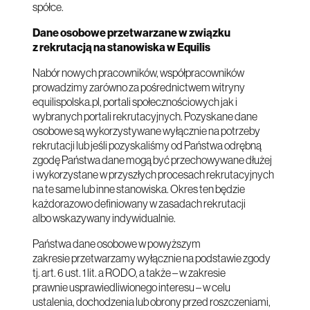
spółce.
Dane osobowe przetwarzane w związku
z rekrutacją na stanowiska w Equilis
Nabór nowych pracowników, współpracowników
prowadzimy zarówno za pośrednictwem witryny
equilispolska.pl, portali społecznościowych jak i
wybranych portali rekrutacyjnych. Pozyskane dane
osobowe są wykorzystywane wyłącznie na potrzeby
rekrutacji lub jeśli pozyskaliśmy od Państwa odrębną
zgodę Państwa dane mogą być przechowywane dłużej
i wykorzystane w przyszłych procesach rekrutacyjnych
na te same lub inne stanowiska. Okres ten będzie
każdorazowo definiowany w zasadach rekrutacji
albo wskazywany indywidualnie.
Państwa dane osobowe w powyższym
zakresie przetwarzamy wyłącznie na podstawie zgody
tj. art. 6 ust. 1 lit. a RODO, a także – w zakresie
prawnie usprawiedliwionego interesu – w celu
ustalenia, dochodzenia lub obrony przed roszczeniami,