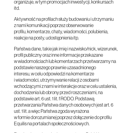
organizuje, w tym promocjach inwestycji, konkursach
itd.
Aktywność na profilach służy budowaniu i utrzymaniu
z nami komunikacji poprzez obserwowanie
profilu, komentarze, chaty, wiadomości, polubienia,
reakcje na posty, udostępnienia itp.
Państwa dane, takie jak imię i nazwisko/nick, wizerunek,
profil publiczny oraz inne informacje przekazane
w wiadomościach lub komentarzach przetwarzamy na
podstawie naszego prawnie uzasadnionego
interesu, w celu odpowiedzi na komentarze
i wiadomości, utrzymywanie relacji z osobami
wchodzącymi z nami w interakcje oraz w celu ustalenia,
dochodzenia lub obrony przed roszczeniami, na
podstawie art. 6 ust. 1 lit. f RODO. Podstawą
przetwarzania Państwa danych osobowych jest art. 6
ust. 1 lit. a więc Państwa zgoda wyrażona
w formie dorozumianej poprzez dołączenie do profilu
Equilis na portalach społecznościowych.