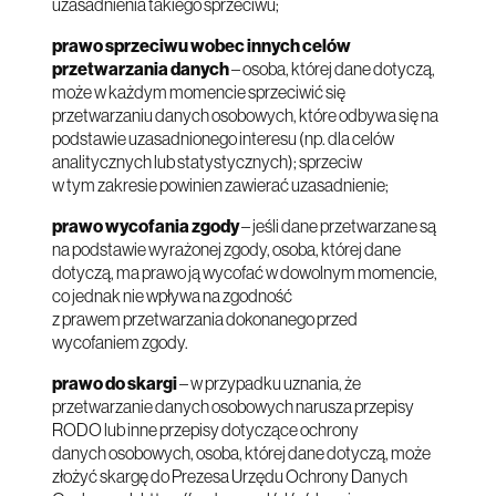
uzasadnienia takiego sprzeciwu;
prawo sprzeciwu wobec innych celów
przetwarzania danych
– osoba, której dane dotyczą,
może w każdym momencie sprzeciwić się
przetwarzaniu danych osobowych, które odbywa się na
podstawie uzasadnionego interesu (np. dla celów
analitycznych lub statystycznych); sprzeciw
w tym zakresie powinien zawierać uzasadnienie;
prawo wycofania zgody
– jeśli dane przetwarzane są
na podstawie wyrażonej zgody, osoba, której dane
dotyczą, ma prawo ją wycofać w dowolnym momencie,
co jednak nie wpływa na zgodność
z prawem przetwarzania dokonanego przed
wycofaniem zgody.
prawo do skargi
– w przypadku uznania, że
przetwarzanie danych osobowych narusza przepisy
RODO lub inne przepisy dotyczące ochrony
danych osobowych, osoba, której dane dotyczą, może
złożyć skargę do Prezesa Urzędu Ochrony Danych