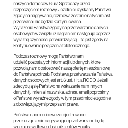
naszych doradców Biura Sprzedaży przed
rozpoczęciem rozmowy. Jeżeli nie uzyskamy Państwa
zgody na nagrywanie, rozmowa zostanie natychmiast
przerwana i nie będzie kontynuowana.
Wyrażenie Państwa zgody na przetwarzanie danych
osobowych w związku z nagraniem następuje poprzez
wyraźną czynności potwierdzającą – to jest zgody na
kontynuowanie połączenia telefonicznego.
Podczas rozmowy mogą Państwo nam
udzielić pozostałych informacji lub danych, które
pozwolą nam dostosować naszą ofertę mieszkaniową
do Państwa potrzeb. Podstawą przetwarzania Państwa
danych osobowych jest art. 6 ust. 1 lit. a RODO. Jeżeli
zdecydują się Państwo na wskazanie nam innych
danych tj. imienia i nazwiska, adresu email poprosimy
o Państwa wyraźne zgody w tym przedmiocie zgodnie
z obowiązującymi przepisami prawa.
Państwa dane osobowe zarejestrowane
przez urządzenie nagrywające przetwarzane będą
w celu prawidłowej obsługi klientów Equilis,