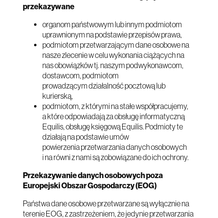
przekazywane
organom państwowym lub innym podmiotom
uprawnionym na podstawie przepisów prawa,
podmiotom przetwarzającym dane osobowe na
nasze zlecenie w celu wykonania ciążących na
nas obowiązków tj. naszym podwykonawcom,
dostawcom, podmiotom
prowadzącym działalność pocztową lub
kurierską,
podmiotom, z którymi na stałe współpracujemy,
a które odpowiadają za obsługę informatyczną
Equilis, obsługę księgową Equilis. Podmioty te
działają na podstawie umów
powierzenia przetwarzania danych osobowych
i na równi z nami są zobowiązane do ich ochrony.
Przekazywanie danych osobowych poza
Europejski Obszar Gospodarczy (EOG)
Państwa dane osobowe przetwarzane są wyłącznie na
terenie EOG, z zastrzeżeniem, że jedynie przetwarzania