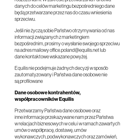
danych do celów marketingu bezpośredniego dane
będą przetwarzane przez nas do czasu wniesienia
sprzeciwu.
Jeśli nie życzą sobie Państwo otrzymywania od nas
informacji związanych z marketingiem
bezpośrednim, prosimy o wysłanie swojego sprzeciwu
na adres mailowy
office.poland@equilis.net
lub
dane kontaktowe wskazane powyżej.
Equilis nie podejmuje żadnych decyzji w sposób
zautomatyzowany i Państwa dane osobowe nie
są profilowane
Dane osobowe kontrahentów,
współpracowników Equilis
Przetwarzamy Państwa dane osobowe oraz
inne informacje przekazywane nam przez Państwa
w relacjach biznesowych w celu i w ramach zawartych
umów o współpracę, dostawę, umów
wykonawczych, podwykonawczych oraz zamówień,