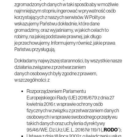
zgromadzonych danych w taki sposób aby w możliwie
najmniejszym stopniu ingerować w prywatność osób
korzystających z naszych serwisów. W Polityce
wskazujemy Państwu dokładnie, które dane
gromadzimy, oraz wyjaśniamy, w jakich celach to
robimy, na jakiej podstawie prawnej, jak długo
je przechowujemy. Informujemy również, jakie prawa
Państwu przysługują.
Dokładamy najwyższej staranności, by wszystkie nasze
działania związane z przetwarzaniem
danych osobowych były zgodne z prawem,
w szczególności: z
Rozporządzeniem Parlamentu
Europejskiego i Rady (UE) 2016/679 z dnia 27
kwietnia 2016 r. w sprawie ochrony osób
fizycznych w związku z przetwarzaniem danych
osobowych i w sprawie swobodnego przepływu
takich danych oraz uchylenia dyrektywy
95/46/WE. Dz.Urz.UE. L. 2016 Nr 119/1 („
RODO
”);
Ustawą z dnia 18 lipca 2002 r. o świadczeniu usług