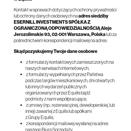
Kontakt w sprawach dotyczących ochrony prywatności
lub ochrony danych osobowych na
adres siedziby
ESERNILL INVESTMENTS SPÓŁKA Z
OGRANICZONĄ ODPOWIEDZIALNOŚCIĄ Aleje
Jerozolimskie 93, 02-001 Warszawa, Polska
lub za
pośrednictwem korespondencji mailowej na adres:
Skąd pozyskujemy Twoje dane osobowe
z formularzy kontaktowych zamieszczonych na
naszych serwisach internetowych,
z formularzy wypełnianych przez Państwa
podczas targów mieszkaniowych, dni otwartych
lub innych wydarzeń publicznych
organizowanych przez Equilis bądź
podmioty z nami współpracujące,
z umowy (np.: rezerwacyjnej, deweloperskiej, lub
innej) zawartej z Equilis lub spółkami
z Grupy Equilis,
z korespondencji mailowej wysłanej na adres
naszego Biura Sprzedaży,