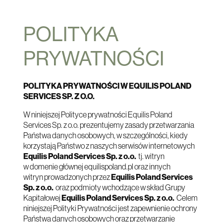
POLITYKA
PRYWATNOŚCI
POLITYKA PRYWATNOŚCI W EQUILIS POLAND
SERVICES SP. Z O.O.
W niniejszej Polityce prywatności Equilis Poland
Services Sp. z o.o. prezentujemy zasady przetwarzania
Państwa danych osobowych, w szczególności, kiedy
korzystają Państwo z naszych serwisów internetowych
Equilis Poland Services Sp. z o.o.
tj. witryn
w domenie głównej equilispoland.pl oraz innych
witryn prowadzonych przez
Equilis Poland Services
Sp. z o.o.
oraz podmioty wchodzące w skład Grupy
Kapitałowej
Equilis Poland Services Sp. z o.o.
Celem
niniejszej Polityki Prywatności jest zapewnienie ochrony
Państwa danych osobowych oraz przetwarzanie