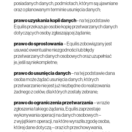
posiadanych danych, podmiotach, którym są ujawniane
oraz o planowanym terminie usunięcia danych;
prawo uzyskania kopii danych
– na tej podstawie
Equilis przekazuje osobie kopię przetwarzanych danych
dotyczących osoby zgłaszającej żądanie;
prawo do sprostowania
– Equilis zobowiązany jest
usuwać ewentualne niezgodności lub błędy
przetwarzanych danych osobowych oraz uzupełniać
je, jeśli są niekompletne;
prawo do usunięcia danych
– na tej podstawie dana
osoba może żądać usunięcia danych, których
przetwarzanie nie jest już niezbędne do realizowania
żadnego z celów, dla których zostały zebrane;
prawo do ograniczenia przetwarzania
– w razie
zgłoszenia takiego żądania, Equilis zaprzestaje
wykonywania operacji na danych osobowych –
z wyjątkiem operacji, na które wyraziła zgodę osoba,
której dane dotyczą – oraz ich przechowywania,